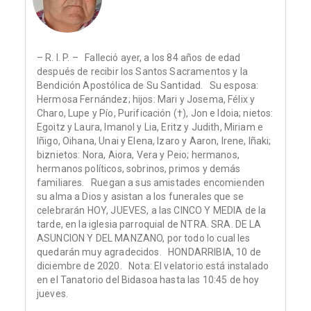
– R. I. P. – Falleció ayer, a los 84 años de edad
después de recibir los Santos Sacramentos y la
Bendición Apostólica de Su Santidad. Su esposa:
Hermosa Fernández; hijos: Mari y Josema, Félix y
Charo, Lupe y Pío, Purificación (†), Jon e Idoia; nietos:
Egoitz y Laura, Imanol y Lia, Eritz y Judith, Miriam e
Iñigo, Oihana, Unai y Elena, Izaro y Aaron, Irene, Iñaki;
biznietos: Nora, Aiora, Vera y Peio; hermanos,
hermanos políticos, sobrinos, primos y demás
familiares. Ruegan a sus amistades encomienden
su alma a Dios y asistan a los funerales que se
celebrarán HOY, JUEVES, a las CINCO Y MEDIA de la
tarde, en la iglesia parroquial de NTRA. SRA. DE LA
ASUNCION Y DEL MANZANO, por todo lo cual les
quedarán muy agradecidos. HONDARRIBIA, 10 de
diciembre de 2020. Nota: El velatorio está instalado
en el Tanatorio del Bidasoa hasta las 10:45 de hoy
jueves.