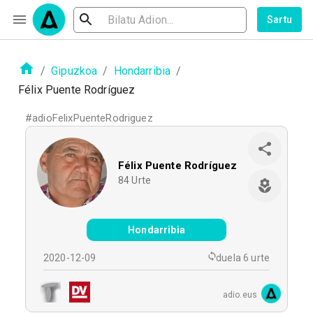
Sartu
/
Gipuzkoa
/
Hondarribia
/
Félix Puente Rodríguez
#
adioFelixPuenteRodriguez
Félix Puente Rodríguez
84
Urte
Hondarribia
2020-12-09
duela 6 urte
adio.eus