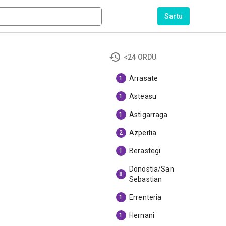
Sartu
<24 ORDU
Arrasate
1
Asteasu
1
Astigarraga
1
Azpeitia
2
Berastegi
1
Donostia/San
8
Sebastian
Errenteria
1
Hernani
1