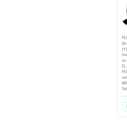
FE
de
(†
ni
su
EL
PÍ
ve
MI
fa