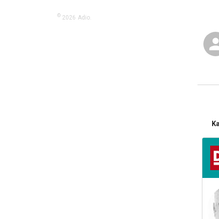
©
2026
Adio.
K