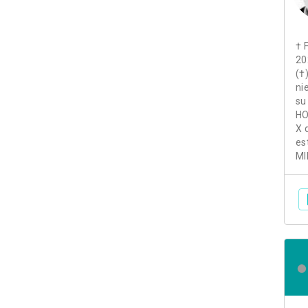
† 
20
(†
ni
su
HO
X 
es
MI