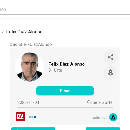
/
Felix Diaz Alonso
#
adioFelixDiazAlonso
Felix Diaz Alonso
81
Urte
Eibar
2020-11-04
duela 6 urte
adio.eus