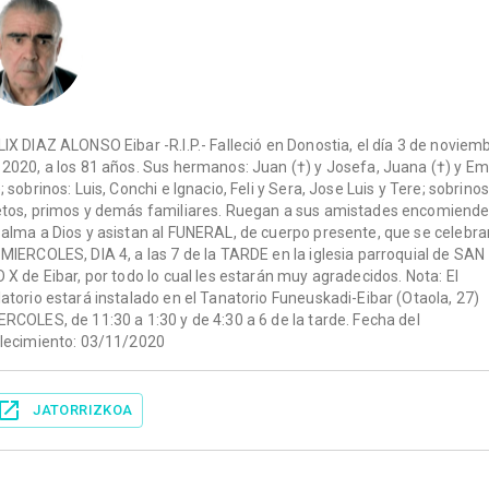
LIX DIAZ ALONSO Eibar -R.I.P.- Falleció en Donostia, el día 3 de noviem
 2020, a los 81 años. Sus hermanos: Juan (†) y Josefa, Juana (†) y Emi
); sobrinos: Luis, Conchi e Ignacio, Feli y Sera, Jose Luis y Tere; sobrinos
etos, primos y demás familiares. Ruegan a sus amistades encomiend
 alma a Dios y asistan al FUNERAL, de cuerpo presente, que se celebra
 MIERCOLES, DIA 4, a las 7 de la TARDE en la iglesia parroquial de SAN
O X de Eibar, por todo lo cual les estarán muy agradecidos. Nota: El
latorio estará instalado en el Tanatorio Funeuskadi-Eibar (Otaola, 27)
ERCOLES, de 11:30 a 1:30 y de 4:30 a 6 de la tarde. Fecha del
llecimiento: 03/11/2020
JATORRIZKOA