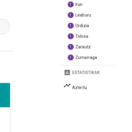
Irun
1
Leaburu
1
Ordizia
1
Tolosa
1
Zarautz
1
Zumarraga
1
ESTATISTIKAK
Aztertu