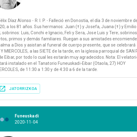
Félix Díaz Alonso - R. I. P. - Falleció en Donostia, el día 3 de noviembre d
20, a los 81 años. Sus hermanos: Juan (†) y Josefa, Juana (†) y Emilio
); sobrinos: Luis, Conchi e Ignacio, Feli y Sera, Jose Luis y Tere; sobrinos
etos, primos y demás familiares. Ruegan a sus amistades encomiend
 alma a Dios y asistan al funeral de cuerpo presente, que se celebrará
Y MIERCOLES, a las SIETE de la tarde, en la iglesia parroquial de SAN 
de Eibar, por todo lo cual les estarán muy agradecidos. Nota: El velatori
tará instalado en el Tanatorio Funeuskadi-Eibar (Otaola, 27) HOY
ERCOLES, de 11:30 a 1:30 y de 4:30 a 6 de la tarde.
JATORRIZKOA
Funeuskadi
2020-11-04