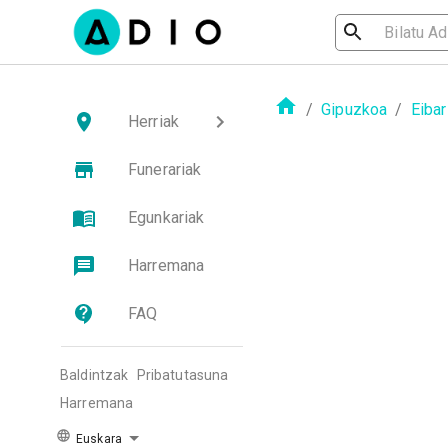
/
Gipuzkoa
/
Eibar
Herriak
Funerariak
Egunkariak
Harremana
FAQ
Baldintzak
Pribatutasuna
Harremana
Euskara