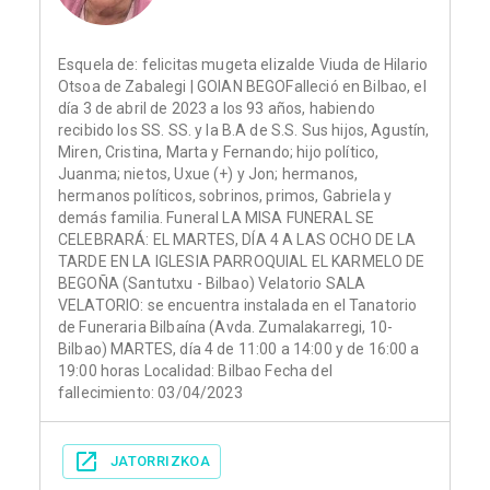
Esquela de: felicitas mugeta elizalde Viuda de Hilario
Otsoa de Zabalegi | GOIAN BEGOFalleció en Bilbao, el
día 3 de abril de 2023 a los 93 años, habiendo
recibido los SS. SS. y la B.A de S.S. Sus hijos, Agustín,
Miren, Cristina, Marta y Fernando; hijo político,
Juanma; nietos, Uxue (+) y Jon; hermanos,
hermanos políticos, sobrinos, primos, Gabriela y
demás familia. Funeral LA MISA FUNERAL SE
CELEBRARÁ: EL MARTES, DÍA 4 A LAS OCHO DE LA
TARDE EN LA IGLESIA PARROQUIAL EL KARMELO DE
BEGOÑA (Santutxu - Bilbao) Velatorio SALA
VELATORIO: se encuentra instalada en el Tanatorio
de Funeraria Bilbaína (Avda. Zumalakarregi, 10-
Bilbao) MARTES, día 4 de 11:00 a 14:00 y de 16:00 a
19:00 horas Localidad: Bilbao Fecha del
fallecimiento: 03/04/2023
JATORRIZKOA