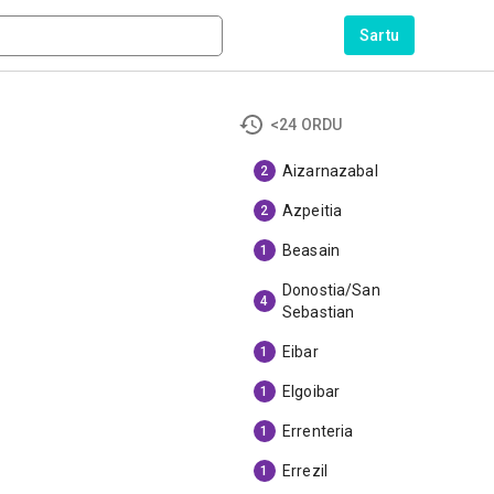
Sartu
<24 ORDU
Aizarnazabal
2
Azpeitia
2
Beasain
1
Donostia/San
4
Sebastian
Eibar
1
Elgoibar
1
Errenteria
1
Errezil
1