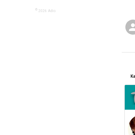
©
2026
Adio.
K