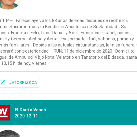
R. I. P. – Falleció ayer, a los 88 años de edad después de recibir los
ntos Sacramentos y la Bendición Apostólica de Su Santidad. Su
poso: Francisco Félix; hijos: Daniel y Adeli, Francisco e Isabel; nietos:
niel y Gemma, Ainhoa y Aimar, Eva; biznieto: Raúl; sobrinos, primos y
más familiares. Debido a las actuales circunstancias, la misa funeral
lebrará con posterioridad. IRUN, 11 de diciembre de 2020 Domicilio:
guel de Ambulodi 4 bjo Nota: Velatorio en Tanatorio del Bidasoa, hast
s 13,15 h. de hoy, viernes.
JATORRIZKOA
El Diario Vasco
2020-12-11