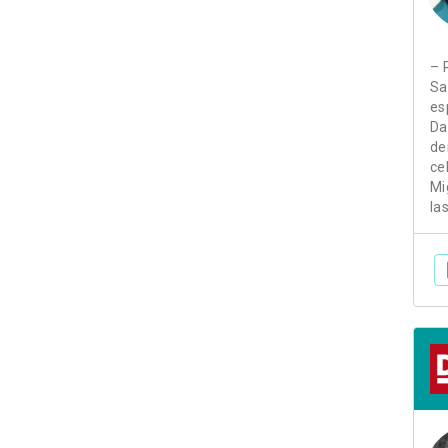
– 
Sa
es
Da
de
ce
Mi
la