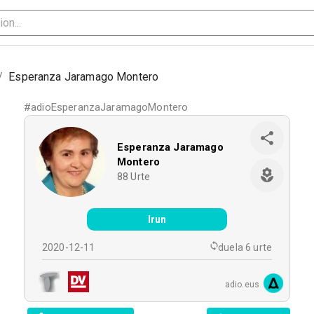
/
Esperanza Jaramago Montero
#
adioEsperanzaJaramagoMontero
Esperanza Jaramago
Montero
88
Urte
Irun
2020-12-11
duela 6 urte
adio.eus