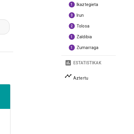
Ikaztegieta
1
Irun
3
Tolosa
2
Zaldibia
1
Zumarraga
1
ESTATISTIKAK
Aztertu