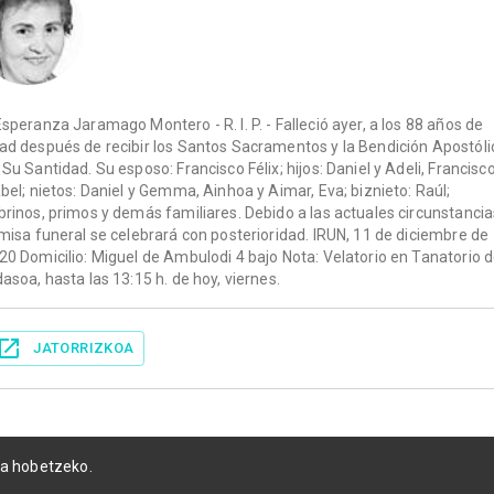
Esperanza Jaramago Montero - R. I. P. - Falleció ayer, a los 88 años de
ad después de recibir los Santos Sacramentos y la Bendición Apostóli
 Su Santidad. Su esposo: Francisco Félix; hijos: Daniel y Adeli, Francisc
abel; nietos: Daniel y Gemma, Ainhoa y Aimar, Eva; biznieto: Raúl;
brinos, primos y demás familiares. Debido a las actuales circunstancia
 misa funeral se celebrará con posterioridad. IRUN, 11 de diciembre de
20 Domicilio: Miguel de Ambulodi 4 bajo Nota: Velatorio en Tanatorio d
dasoa, hasta las 13:15 h. de hoy, viernes.
JATORRIZKOA
ia hobetzeko.