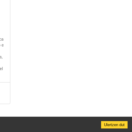
ca
o e
s,
el
Ulertzen dut