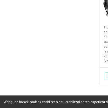
† 
ed
de
Is
so
la
20
Bi
Webgune honek cookiak erabiltzen ditu erabiltzailearen esperientz