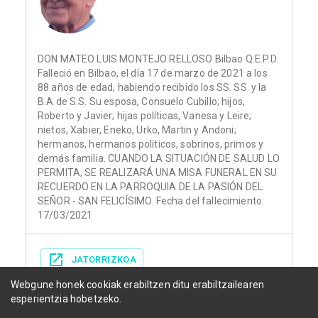
DON MATEO LUIS MONTEJO RELLOSO Bilbao Q.E.P.D.
Falleció en Bilbao, el día 17 de marzo de 2021 a los
88 años de edad, habiendo recibido los SS. SS. y la
B.A de S.S. Su esposa, Consuelo Cubillo; hijos,
Roberto y Javier; hijas políticas, Vanesa y Leire;
nietos, Xabier, Eneko, Urko, Martin y Andoni;
hermanos, hermanos políticos, sobrinos, primos y
demás familia. CUANDO LA SITUACIÓN DE SALUD LO
PERMITA, SE REALIZARÁ UNA MISA FUNERAL EN SU
RECUERDO EN LA PARROQUIA DE LA PASIÓN DEL
SEÑOR - SAN FELICÍSIMO. Fecha del fallecimiento:
17/03/2021
JATORRIZKOA
Webgune honek cookiak erabiltzen ditu erabiltzailearen
esperientzia hobetzeko.