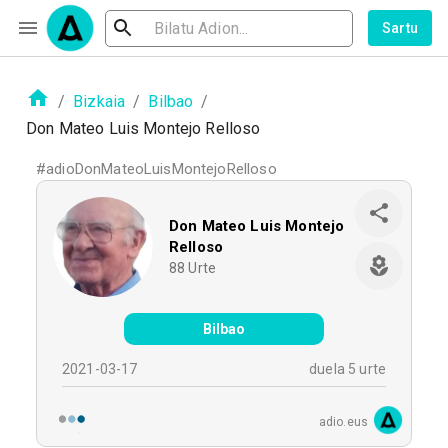
Sartu
/
Bizkaia
/
Bilbao
/
Don Mateo Luis Montejo Relloso
#
adioDonMateoLuisMontejoRelloso
Don Mateo Luis Montejo
Relloso
88
Urte
Bilbao
2021-03-17
duela 5 urte
adio.eus