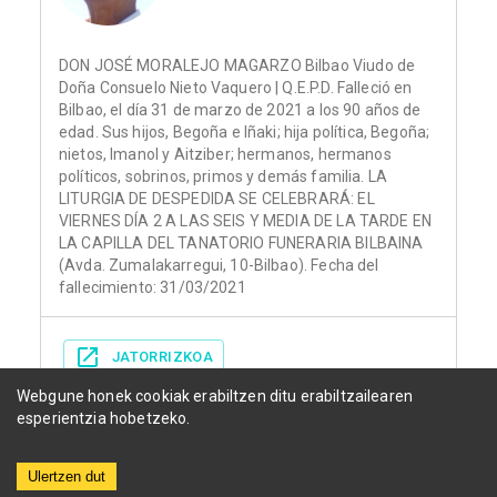
DON JOSÉ MORALEJO MAGARZO Bilbao Viudo de
Doña Consuelo Nieto Vaquero | Q.E.P.D. Falleció en
Bilbao, el día 31 de marzo de 2021 a los 90 años de
edad. Sus hijos, Begoña e Iñaki; hija política, Begoña;
nietos, Imanol y Aitziber; hermanos, hermanos
políticos, sobrinos, primos y demás familia. LA
LITURGIA DE DESPEDIDA SE CELEBRARÁ: EL
VIERNES DÍA 2 A LAS SEIS Y MEDIA DE LA TARDE EN
LA CAPILLA DEL TANATORIO FUNERARIA BILBAINA
(Avda. Zumalakarregui, 10-Bilbao). Fecha del
fallecimiento: 31/03/2021
JATORRIZKOA
Webgune honek cookiak erabiltzen ditu erabiltzailearen
esperientzia hobetzeko.
Ulertzen dut
Herriak
Funerariak
Egunkariak