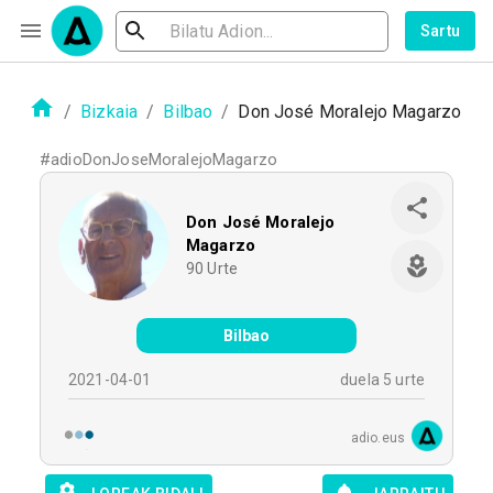
Sartu
/
Bizkaia
/
Bilbao
/
Don José Moralejo Magarzo
#
adioDonJoseMoralejoMagarzo
Don José Moralejo
Magarzo
90
Urte
Bilbao
2021-04-01
duela 5 urte
adio.eus