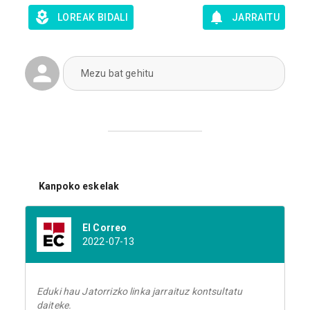
LOREAK BIDALI
JARRAITU
Mezu bat gehitu
Kanpoko eskelak
El Correo
2022-07-13
Eduki hau Jatorrizko linka jarraituz kontsultatu
daiteke.