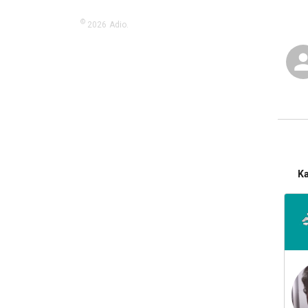
©
2026
Adio.
K