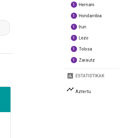
Hernani
1
Hondarribia
1
Irun
1
Lezo
1
Tolosa
1
Zarautz
1
ESTATISTIKAK
Aztertu