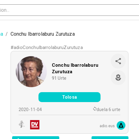
sa
/
Conchu Ibarrolaburu Zurutuza
#
adioConchuIbarrolaburuZurutuza
Conchu Ibarrolaburu
Zurutuza
91
Urte
Tolosa
2020-11-04
duela 6 urte
adio.eus