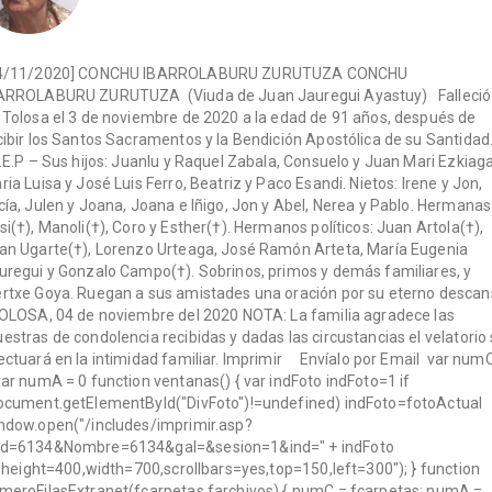
4/11/2020] CONCHU IBARROLABURU ZURUTUZA CONCHU
ARROLABURU ZURUTUZA (Viuda de Juan Jauregui Ayastuy) Falleció
 Tolosa el 3 de noviembre de 2020 a la edad de 91 años, después de
cibir los Santos Sacramentos y la Bendición Apostólica de su Santid
D.E.P – Sus hijos: Juanlu y Raquel Zabala, Consuelo y Juan Mari Ezkiaga
ria Luisa y José Luis Ferro, Beatriz y Paco Esandi. Nietos: Irene y Jon,
cía, Julen y Joana, Joana e Iñigo, Jon y Abel, Nerea y Pablo. Hermanas
si(†), Manoli(†), Coro y Esther(†). Hermanos políticos: Juan Artola(†),
an Ugarte(†), Lorenzo Urteaga, José Ramón Arteta, María Eugenia
uregui y Gonzalo Campo(†). Sobrinos, primos y demás familiares, y
rtxe Goya. Ruegan a sus amistades una oración por su eterno descan
LOSA, 04 de noviembre del 2020 NOTA: La familia agradece las
estras de condolencia recibidas y dadas las circustancias el velatorio
ectuará en la intimidad familiar. Imprimir Envíalo por Email var num
var numA = 0 function ventanas() { var indFoto indFoto=1 if
ocument.getElementById("DivFoto")!=undefined) indFoto=fotoActual
ndow.open("/includes/imprimir.asp?
d=6134&Nombre=6134&gal=&sesion=1&ind=" + indFoto
","height=400,width=700,scrollbars=yes,top=150,left=300"); } function
meroFilasExtranet(fcarpetas,farchivos) { numC = fcarpetas; numA =