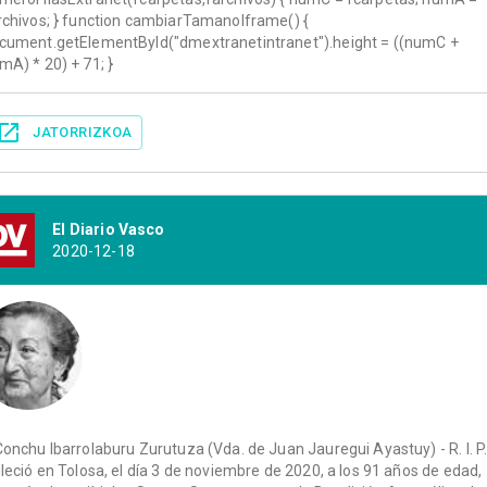
rchivos; } function cambiarTamanoIframe() {
cument.getElementById("dmextranetintranet").height = ((numC +
mA) * 20) + 71; }
JATORRIZKOA
El Diario Vasco
2020-12-18
Conchu Ibarrolaburu Zurutuza (Vda. de Juan Jauregui Ayastuy) - R. I. P.
lleció en Tolosa, el día 3 de noviembre de 2020, a los 91 años de edad,