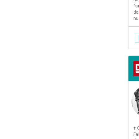
fa
do
nu
† 
Fa