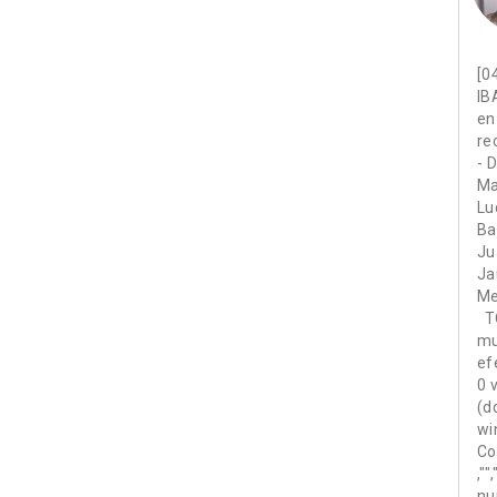
[0
IB
en
re
- 
Ma
Lu
Ba
Ju
Ja
Me
TO
mu
ef
0 
(d
wi
Co
,"
nu