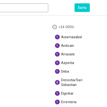
Sartu
<24 ORDU
Aizarnazabal
1
Andoain
1
Arrasate
1
Azpeitia
1
Deba
1
Donostia/San
4
Sebastian
Elgoibar
1
Errenteria
1