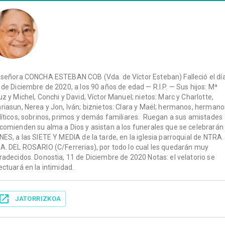
 señora CONCHA ESTEBAN COB (Vda. de Víctor Esteban) Falleció el dí
 de Diciembre de 2020, a los 90 años de edad — R.I.P. — Sus hijos: Mª
uz y Michel, Conchi y David, Víctor Manuel; nietos: Marc y Charlotte,
riasun, Nerea y Jon, Iván; biznietos: Clara y Maël; hermanos, hermano
líticos, sobrinos, primos y demás familiares. Ruegan a sus amistades
comienden su alma a Dios y asistan a los funerales que se celebrarán
NES, a las SIETE Y MEDIA de la tarde, en la iglesia parroquial de NTRA.
A. DEL ROSARIO (C/Ferrerias), por todo lo cual les quedarán muy
radecidos. Donostia, 11 de Diciembre de 2020 Notas: el velatorio se
ectuará en la intimidad.
JATORRIZKOA