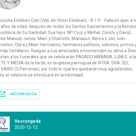
Concha Esteban Cob (Vda. de Víctor Esteban) - R. I. P. - Falleció ayer, a l
 años de edad, después de recibir los Santos Sacramentos y la Bendic
ostólica de Su Santidad. Sus hijos: Mª Cruz y Michel, Conchi y David,
ctor Manuel; nietos: Marc y Charlotte, Mariasun, Nerea y Jon, Iván;
znietos: Clara y Maël; hermanos, hermanos políticos, sobrinos, primos 
más familiares. Ruegan a sus amistades encomienden su alma a Dios
istan a los funerales que se celebrarán PASADO MAÑANA, LUNES, a l
ETE Y MEDIA de la tarde, en la iglesia parroquial de NTRA. SRA. DEL
SARIO (C/Ferrerias), por todo lo cual les quedarán muy agradecidos.
ta: el velatorio se efectuará en la intimidad.
JATORRIZKOA
Vascongada
2020-12-12