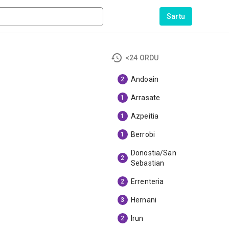
Sartu
<24 ORDU
Andoain
2
Arrasate
1
Azpeitia
1
Berrobi
1
Donostia/San
2
Sebastian
Errenteria
2
Hernani
3
Irun
2