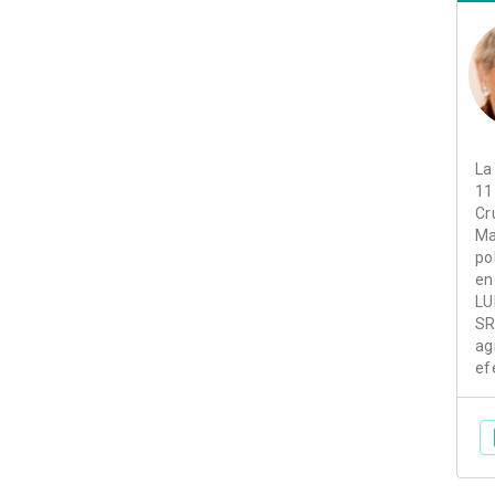
La
11
Cr
Ma
po
en
LU
SR
ag
ef