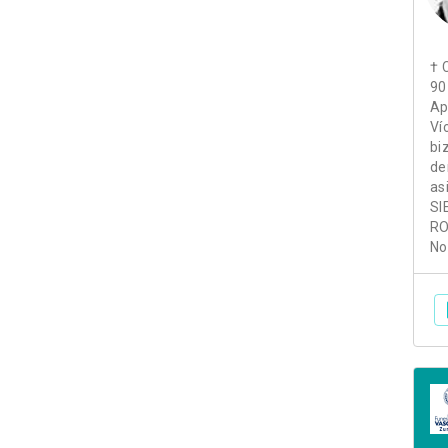
† 
90
Ap
Ví
bi
de
as
SI
RO
No