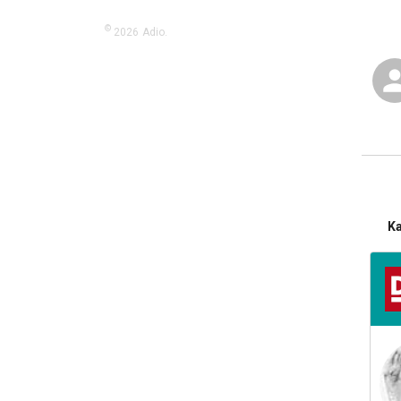
©
2026
Adio.
K