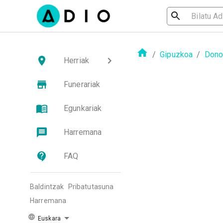
/
Gipuzkoa
/
Dono
Herriak
Funerariak
Egunkariak
Harremana
FAQ
Baldintzak
Pribatutasuna
Harremana
Euskara