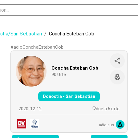
stia/San Sebastian
/
Concha Esteban Cob
#
adioConchaEstebanCob
Concha Esteban Cob
90
Urte
Donostia - San Sebastián
2020-12-12
duela 6 urte
adio.eus