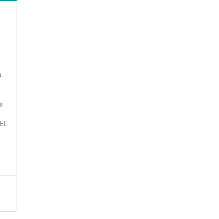
a
s
 EL