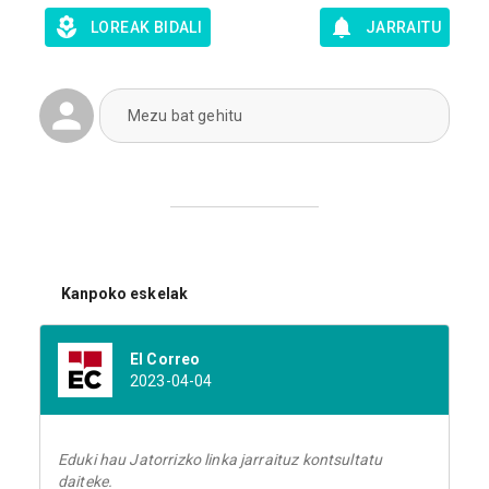
LOREAK BIDALI
JARRAITU
Mezu bat gehitu
Kanpoko eskelak
El Correo
2023-04-04
Eduki hau Jatorrizko linka jarraituz kontsultatu
daiteke.