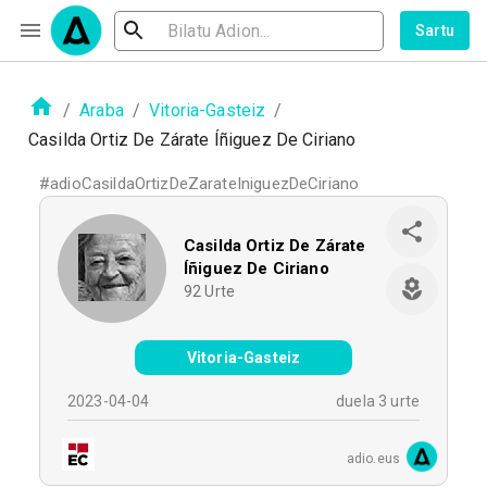
Sartu
/
Araba
/
Vitoria-Gasteiz
/
Casilda Ortiz De Zárate Íñiguez De Ciriano
#
adioCasildaOrtizDeZarateIniguezDeCiriano
Casilda Ortiz De Zárate
Íñiguez De Ciriano
92
Urte
Vitoria-Gasteiz
2023-04-04
duela 3 urte
adio.eus