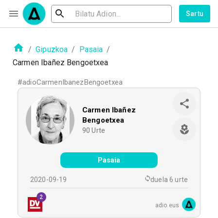
Sartu
/
Gipuzkoa
/
Pasaia
/
Carmen Ibañez Bengoetxea
#
adioCarmenIbanezBengoetxea
Carmen Ibañez
Bengoetxea
90
Urte
Pasaia
2020-09-19
duela 6 urte
2
adio.eus