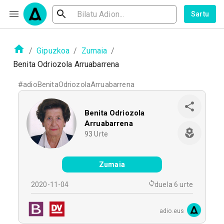
Sartu
/
Gipuzkoa
/
Zumaia
/
Benita Odriozola Arruabarrena
#
adioBenitaOdriozolaArruabarrena
Benita Odriozola
Arruabarrena
93
Urte
Zumaia
2020-11-04
duela 6 urte
adio.eus