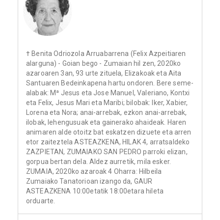
† Benita Odriozola Arruabarrena (Felix Azpeitiaren
alarguna) - Goian bego - Zumaian hil zen, 2020ko
azaroaren 3an, 93 urte zituela, Elizakoak eta Aita
Santuaren Bedeinkapena hartu ondoren. Bere seme-
alabak: Mª Jesus eta Jose Manuel, Valeriano, Kontxi
eta Felix, Jesus Mari eta Maribi; bilobak: Iker, Xabier,
Lorena eta Nora; anai-arrebak, ezkon anai-arrebak,
ilobak, lehengusuak eta gainerako ahaideak. Haren
animaren alde otoitz bat eskatzen dizuete eta arren
etor zaiteztela ASTEAZKENA, HILAK 4, arratsaldeko
ZAZPIETAN, ZUMAIAKO SAN PEDRO parroki elizan,
gorpua bertan dela. Aldez aurretik, mila esker.
ZUMAIA, 2020ko azaroak 4 Oharra: Hilbeila
Zumaiako Tanatorioan izango da, GAUR
ASTEAZKENA 10:00etatik 18:00etara hileta
orduarte.