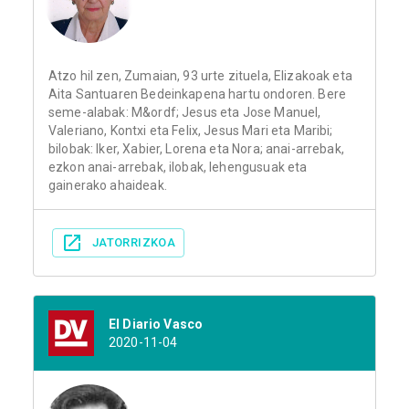
Atzo hil zen, Zumaian, 93 urte zituela, Elizakoak eta
Aita Santuaren Bedeinkapena hartu ondoren. Bere
seme-alabak: M&ordf; Jesus eta Jose Manuel,
Valeriano, Kontxi eta Felix, Jesus Mari eta Maribi;
bilobak: Iker, Xabier, Lorena eta Nora; anai-arrebak,
ezkon anai-arrebak, ilobak, lehengusuak eta
gainerako ahaideak.
JATORRIZKOA
El Diario Vasco
2020-11-04