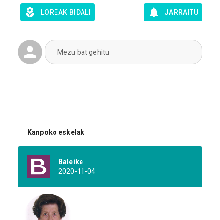
LOREAK BIDALI
JARRAITU
Mezu bat gehitu
Kanpoko eskelak
Baleike
2020-11-04