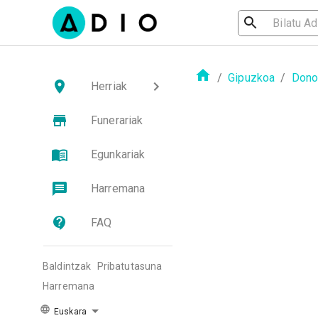
/
Gipuzkoa
/
Dono
Herriak
Funerariak
Egunkariak
Harremana
FAQ
Baldintzak
Pribatutasuna
Harremana
Euskara