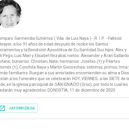
Amparo Garmendia Gutiérrez ( Vda. de Luis Naya ) - R. I. P. - Falleció
teayer, a los 91 años de edad después de recibir los Santos
cramentos y la Bendición Apostólica de Su Santidad Sus hijos: Alex y
ti Pego, Luis Mari y Elisabet Rezabal; nietos: Alexander y Aran Gallardo
itane; biznietos: Christian, Nate; hermanos: Josetxo (†) y Pilartxo
tornés (†), Conchita Naya y Martín Goicoechea; sobrinos, primos, Irma 
más familiares. Ruegan a sus amistades encomienden su alma a Dios
istan a los funerales que se celebrarán HOY, VIERNES, a las SIETE de l
rde, en la iglesia parroquial de SAN IGNACIO (Gros), por todo lo cual les
edarán muy agradecidos. DONOSTIA, 11 de diciembre de 2020
JATORRIZKOA