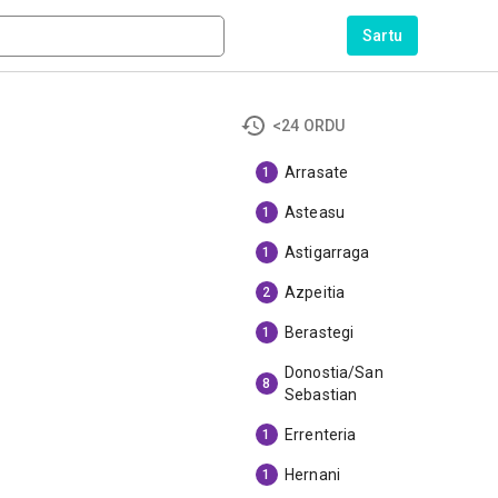
Sartu
<24 ORDU
Arrasate
1
Asteasu
1
Astigarraga
1
Azpeitia
2
Berastegi
1
Donostia/San
8
Sebastian
Errenteria
1
Hernani
1