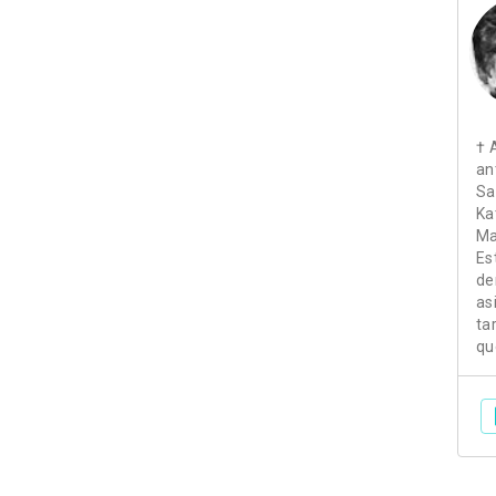
† 
an
Sa
Ka
Ma
Es
de
as
ta
qu