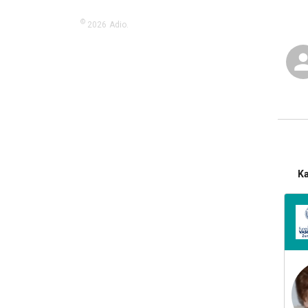
©
2026
Adio.
K