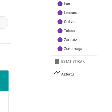
Irun
1
Leaburu
1
Ordizia
1
Tolosa
1
Zarautz
1
Zumarraga
1
ESTATISTIKAK
Aztertu