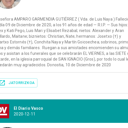
 señora AMPARO GARMENDIA GUTIÉRREZ ( Vda. de Luis Naya ) Falleci
 día 09 de Diciembre de 2020, a los 91 años de edad — R.I.P. — Sus hijos
ex y Kati Pego, Luis Mari y Elisabet Rezabal; nietos: Alexander y Aran
llardo, Maitane; biznietos: Christian, Nate; hermanos: Josetxo (†) y
lartxo Estornés (†), Conchita Naya y Martín Goicoechea; sobrinos, prim
ma y demás familiares. Ruegan a sus amistades encomienden su alm
os y asistan a los funerales que se celebrarán EL VIERNES, a las SIETE
 tarde, en la iglesia parroquial de SAN IGNACIO (Gros), por todo lo cual l
edarán muy agradecidos. Donostia, 10 de Diciembre de 2020
JATORRIZKOA
El Diario Vasco
2020-12-11