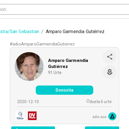
stia/San Sebastian
/
Amparo Garmendia Gutiérrez
#
adioAmparoGarmendiaGutierrez
Amparo Garmendia
Gutiérrez
91
Urte
Donostia
2020-12-10
duela 6 urte
adio.eus