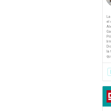
La
el
Al
Ga
Pi
Ir
Di
la
qu