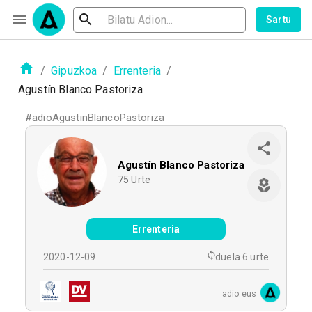
Sartu
/
Gipuzkoa
/
Errenteria
/
Agustín Blanco Pastoriza
#
adioAgustinBlancoPastoriza
Agustín Blanco Pastoriza
75
Urte
Errenteria
2020-12-09
duela 6 urte
adio.eus