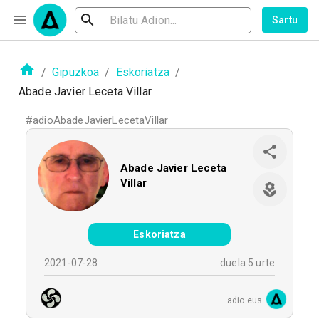
Sartu
/
Gipuzkoa
/
Eskoriatza
/
Abade Javier Leceta Villar
#
adioAbadeJavierLecetaVillar
Abade Javier Leceta
Villar
Eskoriatza
2021-07-28
duela 5 urte
adio.eus