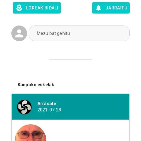
LOREAK BIDALI
JARRAITU
Mezu bat gehitu
Kanpoko eskelak
Arrasate
2021-07-28