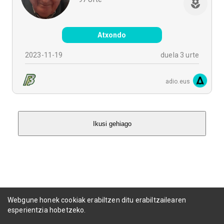
Atxondo
2023-11-19
duela 3 urte
adio.eus
Ikusi gehiago
Webgune honek cookiak erabiltzen ditu erabiltzailearen
esperientzia hobetzeko.