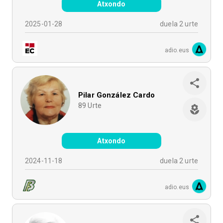
Atxondo
2025-01-28
duela 2 urte
adio.eus
Pilar González Cardo
89
Urte
Atxondo
2024-11-18
duela 2 urte
adio.eus