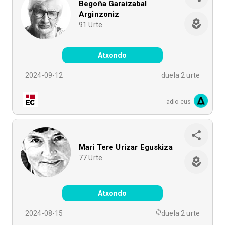
Begoña Garaizabal
Arginzoniz
91
Urte
Atxondo
2024-09-12
duela 2 urte
adio.eus
Mari Tere Urizar Eguskiza
77
Urte
Atxondo
2024-08-15
duela 2 urte