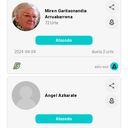
Miren Garitaonandia
Arruabarrena
72
Urte
Atxondo
2024-04-04
duela 2 urte
adio.eus
Angel Azkarate
Atxondo