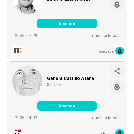
Atxondo
2025-07-29
duela urte bat
adio.eus
Genara Castillo Arana
87
Urte
Atxondo
2025-04-02
duela urte bat
adio.eus