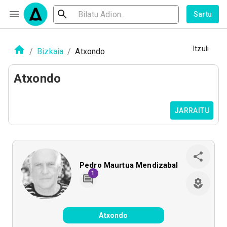
Sartu
Itzuli
/
Bizkaia
/
Atxondo
Atxondo
JARRAITU
Pedro Maurtua Mendizabal
1
Atxondo