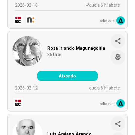
2026-02-18
duela 6 hilabete
adio.eus
Rosa Iriondo Magunagoitia
86
Urte
Atxondo
2026-02-12
duela 6 hilabete
adio.eus
Luis Amiano Arando