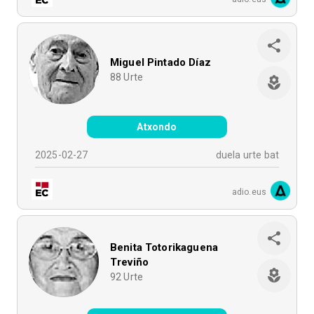
Miguel Pintado Díaz
88
Urte
Atxondo
2025-02-27
duela urte bat
adio.eus
Benita Totorikaguena
Treviño
92
Urte