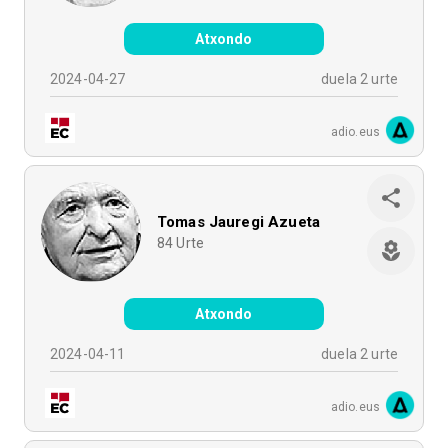
Atxondo
2024-04-27
duela 2 urte
adio.eus
Tomas Jauregi Azueta
84
Urte
Atxondo
2024-04-11
duela 2 urte
adio.eus