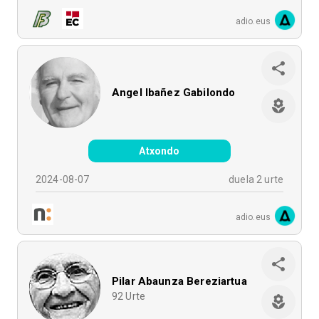
adio.eus
Angel Ibañez Gabilondo
Atxondo
2024-08-07
duela 2 urte
adio.eus
Pilar Abaunza Bereziartua
92
Urte