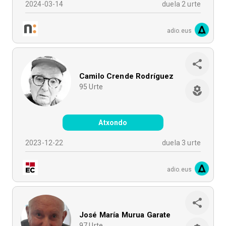
2024-03-14
duela 2 urte
adio.eus
Camilo Crende Rodríguez
95
Urte
Atxondo
2023-12-22
duela 3 urte
adio.eus
José María Murua Garate
97
Urte