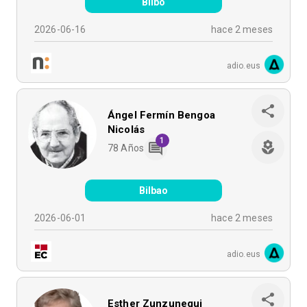
Bilbo
2026-06-16
hace 2 meses
adio.eus
Ángel Fermín Bengoa
Nicolás
1
78
Años
Bilbao
2026-06-01
hace 2 meses
adio.eus
Esther Zunzunegui