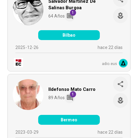
Salvador Martínez De
Salinas Burgoa
1
64
Años
Bilbao
2025-12-26
hace 22 días
adio.eus
Ildefonso Mato Carro
1
89
Años
Bermeo
2023-03-29
hace 22 días