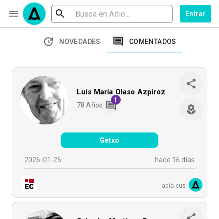
Entrar
NOVEDADES
COMENTADOS
Luis María Olaso Azpiroz
1
78
Años
Getxo
2026-01-25
hace 16 días
adio.eus