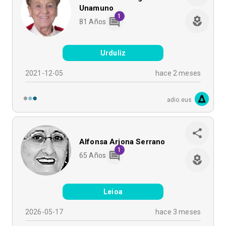
Unamuno
1
81
Años
Urduliz
2021-12-05
hace 2 meses
adio.eus
Alfonsa Arjona Serrano
1
65
Años
Leioa
2026-05-17
hace 3 meses