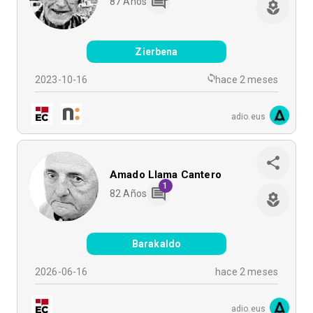
87
Años
Zierbena
2023-10-16
hace 2 meses
adio.eus
Amado Llama Cantero
1
82
Años
Barakaldo
2026-06-16
hace 2 meses
adio.eus