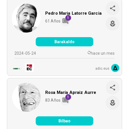
Pedro Maria Latorre Garcia
1
61
Años
Barakaldo
2024-05-24
hace un mes
adio.eus
Rosa María Apraiz Aurre
1
83
Años
Bilbao