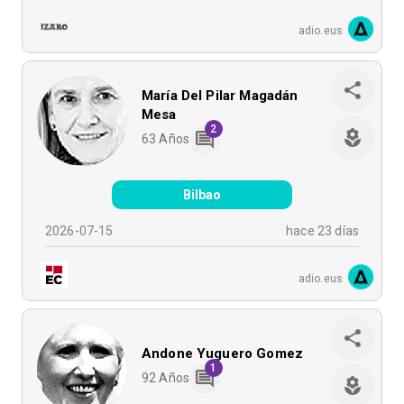
adio.eus
María Del Pilar Magadán
Mesa
2
63
Años
Bilbao
2026-07-15
hace 23 días
adio.eus
Andone Yuguero Gomez
1
92
Años