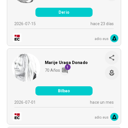
Derio
2026-07-15
hace 23 días
adio.eus
Marije Uraga Donado
1
70
Años
Bilbao
2026-07-01
hace un mes
adio.eus