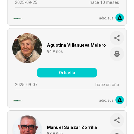
2025-09-25
hace 10 meses
adio.eus
Agustina Villanueva Melero
94
Años
Ortuella
2025-09-07
hace un año
adio.eus
Manuel Salazar Zorrilla
88
Años