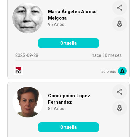
María Ángeles Alonso
Melgosa
95
Años
Ortuella
2025-09-28
hace 10 meses
adio.eus
Concepcion Lopez
Fernandez
81
Años
Ortuella