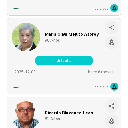
adio.eus
Maria Oliva Mejuto Asorey
90
Años
Ortuella
2025-12-03
hace 8 meses
adio.eus
Ricardo Blazquez Leon
82
Años