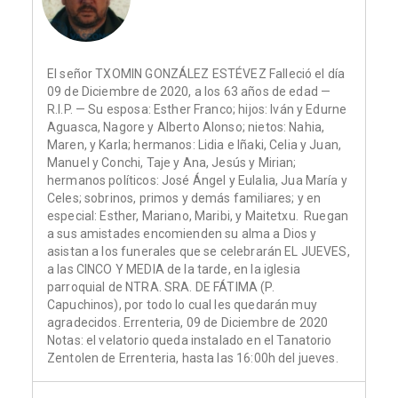
El señor TXOMIN GONZÁLEZ ESTÉVEZ Falleció el día
09 de Diciembre de 2020, a los 63 años de edad —
R.I.P. — Su esposa: Esther Franco; hijos: Iván y Edurne
Aguasca, Nagore y Alberto Alonso; nietos: Nahia,
Maren, y Karla; hermanos: Lidia e Iñaki, Celia y Juan,
Manuel y Conchi, Taje y Ana, Jesús y Mirian;
hermanos políticos: José Ángel y Eulalia, Jua María y
Celes; sobrinos, primos y demás familiares; y en
especial: Esther, Mariano, Maribi, y Maitetxu. Ruegan
a sus amistades encomienden su alma a Dios y
asistan a los funerales que se celebrarán EL JUEVES,
a las CINCO Y MEDIA de la tarde, en la iglesia
parroquial de NTRA. SRA. DE FÁTIMA (P.
Capuchinos), por todo lo cual les quedarán muy
agradecidos. Errenteria, 09 de Diciembre de 2020
Notas: el velatorio queda instalado en el Tanatorio
Zentolen de Errenteria, hasta las 16:00h del jueves.