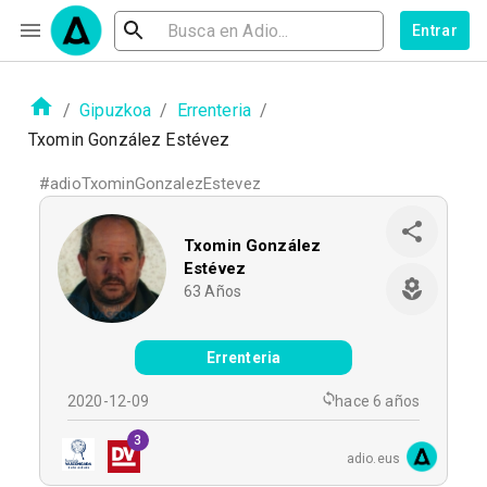
Entrar
/
Gipuzkoa
/
Errenteria
/
Txomin González Estévez
#
adioTxominGonzalezEstevez
Txomin González
Estévez
63
Años
Errenteria
2020-12-09
hace 6 años
3
adio.eus