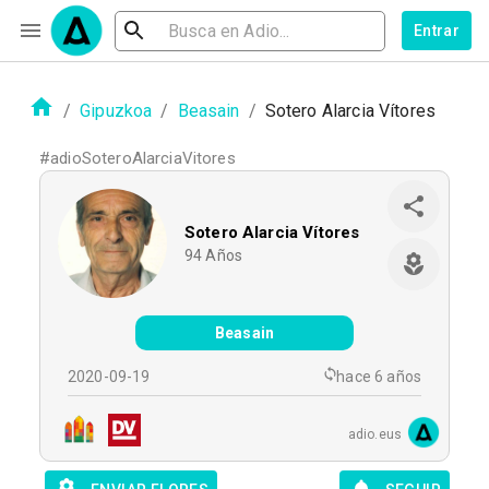
Entrar
/
Gipuzkoa
/
Beasain
/
Sotero Alarcia Vítores
#
adioSoteroAlarciaVitores
Sotero Alarcia Vítores
94
Años
Beasain
2020-09-19
hace 6 años
adio.eus