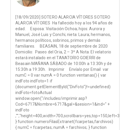
[18/09/2020] SOTERO ALARCIA VÍTORES SOTERO
ALARCIA VÍTORES Ha fallecido hoy a los 94 años de
edad. Esposa: Visitación Ochoa; hijos: Aurora y
Manuel, José Luis y Conchi; nieta: Laura; hermanos,
hermanos políticos, sobrinos, primos y demás
familiares. BEASAIN, 18 de septiembre de 2020
Domicilio: Paseo del Oria, 2 – 3º A Nota: El velatorio
estará instalado en el TANATORIO GOIERRI de
Beasain MAÑANA SÁBADO de 10:00h a 13:30h y de
15:30h a 19:30h. Imprimir Envíalo por Email var
numC = 0 var numA = 0 function ventanas() { var
indFoto indFoto=1 if
(document.getElementById("DivFoto")!=undefined)
indFoto=fotoActual
window.open("/includes/imprimir.asp?
Cod=6717&Nombre=6717&gal=&sesion=1&ind=" +
indFoto
,"","height=400,width=700,scrollbars=yes,top=150,left=300");
} function numeroFilasExtranet(fcarpetas,farchivos)
{ numC = fcarpetas; numA = farchivos; } function