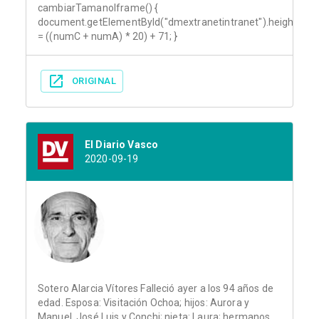
cambiarTamanoIframe() {
document.getElementById("dmextranetintranet").height
= ((numC + numA) * 20) + 71; }
ORIGINAL
El Diario Vasco
2020-09-19
Sotero Alarcia Vítores Falleció ayer a los 94 años de
edad. Esposa: Visitación Ochoa; hijos: Aurora y
Manuel, José Luis y Conchi; nieta: Laura; hermanos,