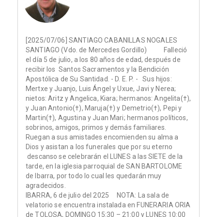
[2025/07/06] SANTIAGO CABANILLAS NOGALES
SANTIAGO (Vdo. de Mercedes Gordillo) Falleció
el día 5 de julio, a los 80 años de edad, después de
recibir los Santos Sacramentos y la Bendición
Apostólica de Su Santidad. - D. E. P. - Sus hijos:
Mertxe y Juanjo, Luis Ángel y Uxue, Javi y Nerea;
nietos: Aritz y Angelica, Kiara; hermanos: Angelita(†),
y Juan Antonio(†), Maruja(†) y Demetrio(†), Pepi y
Martin(†), Agustina y Juan Mari; hermanos políticos,
sobrinos, amigos, primos y demás familiares.
Ruegan a sus amistades encomienden su alma a
Dios y asistan a los funerales que por su eterno
descanso se celebrarán el LUNES a las SIETE de la
tarde, en la iglesia parroquial de SAN BARTOLOME
de Ibarra, por todo lo cual les quedarán muy
agradecidos.
IBARRA, 6 de julio del 2025 NOTA: La sala de
velatorio se encuentra instalada en FUNERARIA ORIA
de TOLOSA, DOMINGO 15:30 – 21:00 y LUNES 10:00