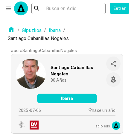
Entrar
/
Gipuzkoa
/
Ibarra
/
Santiago Cabanillas Nogales
#
adioSantiagoCabanillasNogales
Santiago Cabanillas
Nogales
80
Años
Ibarra
2025-07-06
hace un año
adio.eus