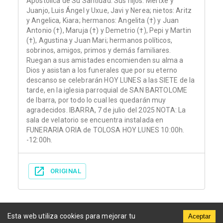
Apostólica de Su Santidad. Sus hijos: Mertxe y
Juanjo, Luis Ángel y Uxue, Javi y Nerea; nietos: Aritz
y Angelica, Kiara; hermanos: Angelita (†) y Juan
Antonio (†), Maruja (†) y Demetrio (†), Pepi y Martin
(†), Agustina y Juan Mari; hermanos políticos,
sobrinos, amigos, primos y demás familiares.
Ruegan a sus amistades encomienden su alma a
Dios y asistan a los funerales que por su eterno
descanso se celebrarán HOY LUNES a las SIETE de la
tarde, en la iglesia parroquial de SAN BARTOLOME
de Ibarra, por todo lo cual les quedarán muy
agradecidos. IBARRA, 7 de julio del 2025 NOTA: La
sala de velatorio se encuentra instalada en
FUNERARIA ORIA de TOLOSA HOY LUNES 10:00h.
-12:00h.
ORIGINAL
Esta web utiliza cookies para mejorar tu
Aceptar