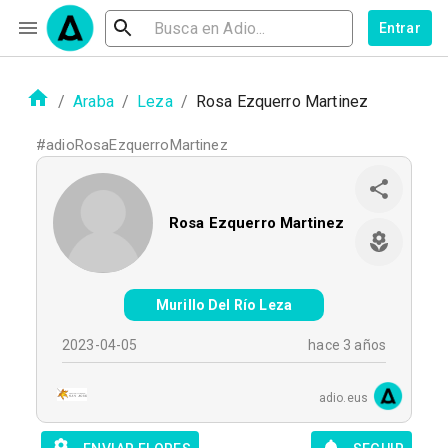
Entrar
/
Araba
/
Leza
/
Rosa Ezquerro Martinez
#
adioRosaEzquerroMartinez
Rosa Ezquerro Martinez
Murillo Del Río Leza
2023-04-05
hace 3 años
adio.eus