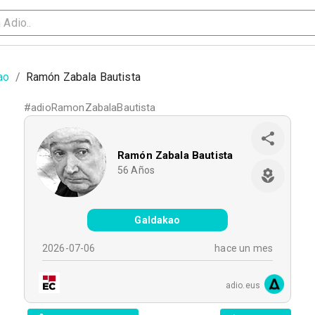
ao
/
Ramón Zabala Bautista
#
adioRamonZabalaBautista
Ramón Zabala Bautista
56
Años
Galdakao
2026-07-06
hace un mes
adio.eus