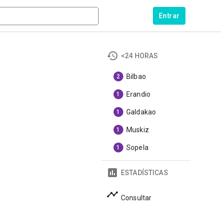
Entrar
<24 HORAS
Bilbao
2
Erandio
1
Galdakao
1
Muskiz
1
Sopela
1
ESTADÍSTICAS
Consultar