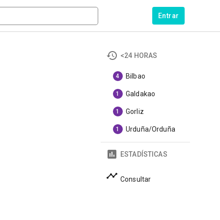
Entrar
<24 HORAS
Bilbao
4
Galdakao
1
Gorliz
1
Urduña/Orduña
1
ESTADÍSTICAS
Consultar