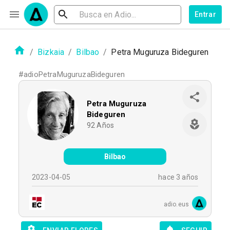
Entrar
/
Bizkaia
/
Bilbao
/
Petra Muguruza Bideguren
#
adioPetraMuguruzaBideguren
Petra Muguruza
Bideguren
92
Años
Bilbao
2023-04-05
hace 3 años
adio.eus