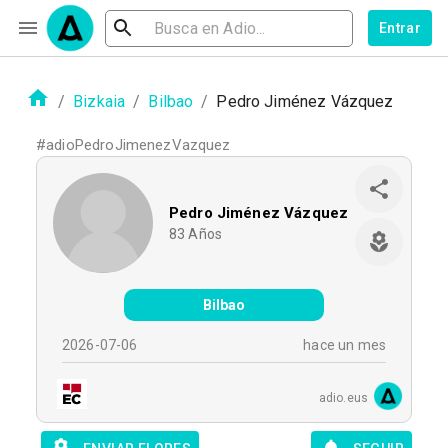
Entrar
/
Bizkaia
/
Bilbao
/
Pedro Jiménez Vázquez
#
adioPedroJimenezVazquez
Pedro Jiménez Vázquez
83
Años
Bilbao
2026-07-06
hace un mes
adio.eus