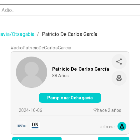
avia/Otsagabia
/
Patricio De Carlos García
#
adioPatricioDeCarlosGarcia
Patricio De Carlos García
88
Años
Pamplona-Ochagavía
2024-10-06
hace 2 años
adio.eus