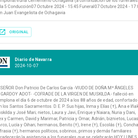
mplona/Iruña Cementerio Ochagavía (a continuación de los funerales
la 5 Conducción07 Octubre 2024 - 15:45 Funeral07 Octubre 2024 - 17:
n Juan Evangelista de Ochagavia
ORIGINAL
Diario de Navarra
2024-10-07
 SEÑOR Don Patricio De Carlos García -VIUDO DE DOÑA Mª ÁNGELES
GARDOY ADOT- -COFRADE DE LA VIRGEN DE MUSKILDA- falleció en
mplona el día 6 de octubre de 2024 a los 88 años de edad, confortado
n los Santos Sacramentos. D. E. P. Sus hijas, Inma y Elías (†), Ana e Iñak
skilda y José Mari; nietos, Laura y Javi, Enrique y Naiara, Nuria y Dani,
ex y Carmen, David y Marimar, Patricia y Omar, Adrián; biznietos, Lucas
rco, Lucía y Oihan; hermanos, Benito (†), Irene (†), Escolás (†), Concha
frasia (†); hermanos políticos, sobrinos, primos y demás familiares
radecerán la asistencia a los funerales que se celebrarán HOY LUNES,