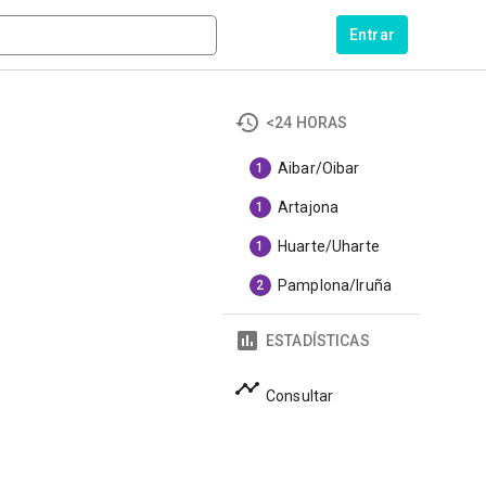
Entrar
<24 HORAS
Aibar/Oibar
1
Artajona
1
Huarte/Uharte
1
Pamplona/Iruña
2
ESTADÍSTICAS
Consultar