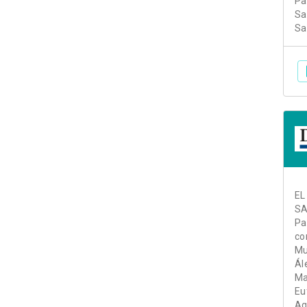
Pa
Sa
Sa
EL
SA
Pa
co
Mu
Ál
Ma
Eu
Ag