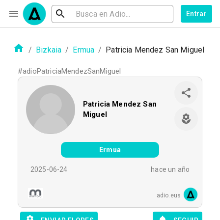
Entrar
/
Bizkaia
/
Ermua
/
Patricia Mendez San Miguel
#
adioPatriciaMendezSanMiguel
Patricia Mendez San
Miguel
Ermua
2025-06-24
hace un año
adio.eus