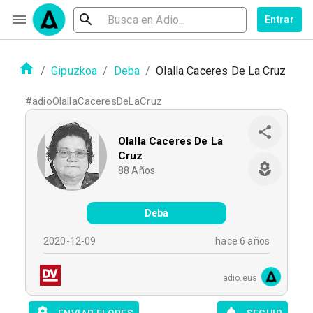
Entrar
/
Gipuzkoa
/
Deba
/
Olalla Caceres De La Cruz
#
adioOlallaCaceresDeLaCruz
Olalla Caceres De La
Cruz
88
Años
Deba
2020-12-09
hace 6 años
adio.eus