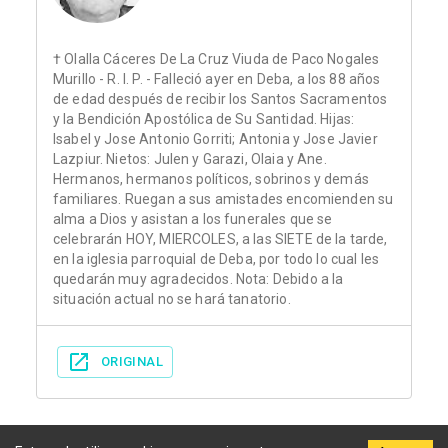
† Olalla Cáceres De La Cruz Viuda de Paco Nogales
Murillo - R. I. P. - Falleció ayer en Deba, a los 88 años
de edad después de recibir los Santos Sacramentos
y la Bendición Apostólica de Su Santidad. Hijas:
Isabel y Jose Antonio Gorriti; Antonia y Jose Javier
Lazpiur. Nietos: Julen y Garazi, Olaia y Ane.
Hermanos, hermanos políticos, sobrinos y demás
familiares. Ruegan a sus amistades encomienden su
alma a Dios y asistan a los funerales que se
celebrarán HOY, MIERCOLES, a las SIETE de la tarde,
en la iglesia parroquial de Deba, por todo lo cual les
quedarán muy agradecidos. Nota: Debido a la
situación actual no se hará tanatorio.
ORIGINAL