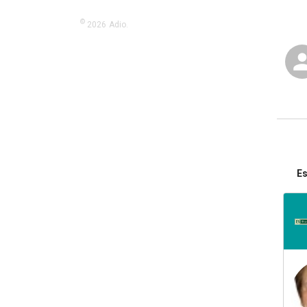
©
2026
Adio.
Es