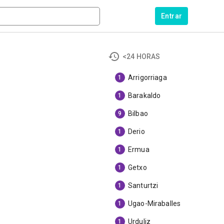
Entrar
<24 HORAS
Arrigorriaga
1
Barakaldo
1
Bilbao
9
Derio
1
Ermua
1
Getxo
1
Santurtzi
1
Ugao-Miraballes
1
Urduliz
1