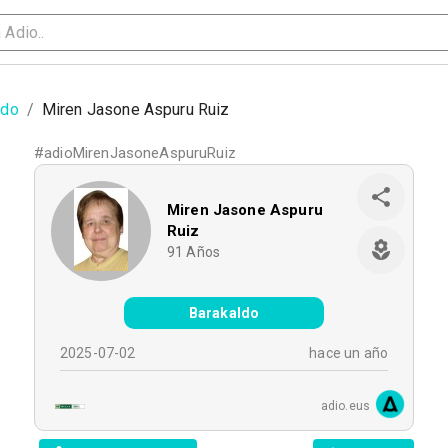
ldo
/
Miren Jasone Aspuru Ruiz
#
adioMirenJasoneAspuruRuiz
Miren Jasone Aspuru
Ruiz
91
Años
Barakaldo
2025-07-02
hace un año
adio.eus