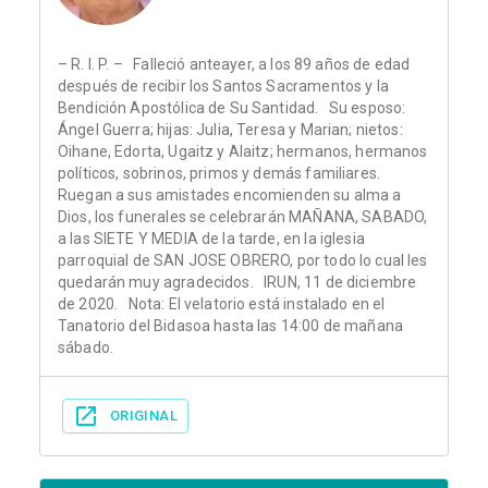
– R. I. P. – Falleció anteayer, a los 89 años de edad
después de recibir los Santos Sacramentos y la
Bendición Apostólica de Su Santidad. Su esposo:
Ángel Guerra; hijas: Julia, Teresa y Marian; nietos:
Oihane, Edorta, Ugaitz y Alaitz; hermanos, hermanos
políticos, sobrinos, primos y demás familiares.
Ruegan a sus amistades encomienden su alma a
Dios, los funerales se celebrarán MAÑANA, SABADO,
a las SIETE Y MEDIA de la tarde, en la iglesia
parroquial de SAN JOSE OBRERO, por todo lo cual les
quedarán muy agradecidos. IRUN, 11 de diciembre
de 2020. Nota: El velatorio está instalado en el
Tanatorio del Bidasoa hasta las 14:00 de mañana
sábado.
ORIGINAL