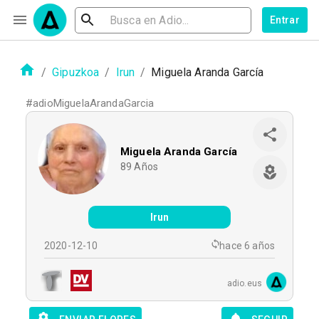
Entrar
/
Gipuzkoa
/
Irun
/
Miguela Aranda García
#
adioMiguelaArandaGarcia
Miguela Aranda García
89
Años
Irun
2020-12-10
hace 6 años
adio.eus