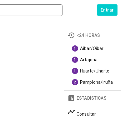
Entrar
<24 HORAS
Aibar/Oibar
1
Artajona
1
Huarte/Uharte
1
Pamplona/Iruña
2
ESTADÍSTICAS
Consultar