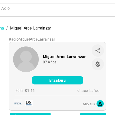
ma
/
Miguel Arce Larrainzar
#
adioMiguelArceLarrainzar
Miguel Arce Larrainzar
87
Años
Eltzaburu
2025-01-16
hace 2 años
adio.eus