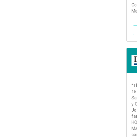
Co
Ma
“T
15
Sa
y 
Jo
fa
HO
Ma
co