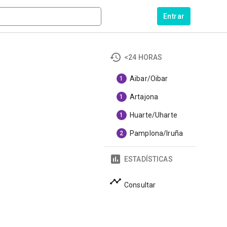
Entrar
<24 HORAS
Aibar/Oibar
1
Artajona
1
Huarte/Uharte
1
Pamplona/Iruña
2
ESTADÍSTICAS
Consultar