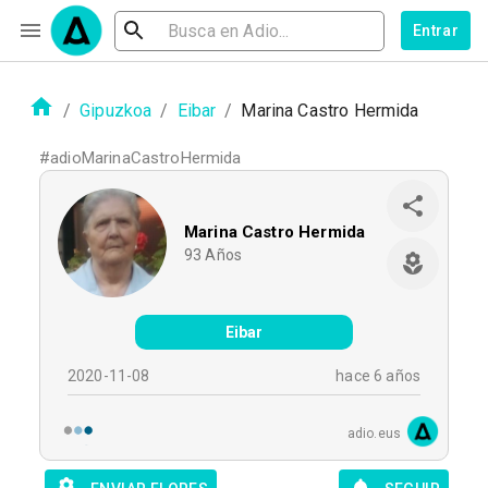
Entrar
/
Gipuzkoa
/
Eibar
/
Marina Castro Hermida
#
adioMarinaCastroHermida
Marina Castro Hermida
93
Años
Eibar
2020-11-08
hace 6 años
adio.eus