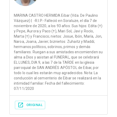
MARINA CASTRO HERMIDA Eibar (Vda. De Paulino
Vázquez) | -R.I.P.- Falleció en Soraluze, el día 7 de
noviembre de 2020, a los 93 años. Sus hijos: Edita (†)
y Pepe, Aurora y Paco (†), Mari Sol, Javi y Rocío,
Marta (†) y Francisco; nietos: Josue, Ibón, María, Jon,
Naroa, Joana, Javier; biznietos: Zuhaitz y Maddi;
hermanos políticos, sobrinos, primos y demás
familiares. Ruegan a sus amistades encomienden su
alma a Dios y asistan al FUNERAL, que se celebrará
EL LUNES, DIA 9, a las 7 de la TARDE en la iglesia
parroquial de SAN ANDRÉS APÓSTOL de Eibar, por
todo lo cual les estarán muy agradecidos. Nota: La
conducción al cementerio de Eibar se realizará en la
intimidad familiar. Fecha del fallecimiento:
07/11/2020
ORIGINAL