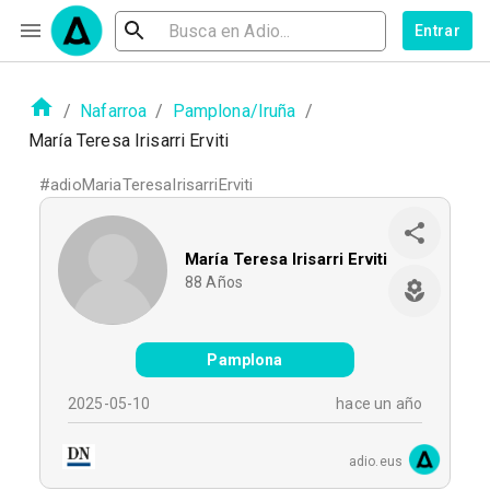
Entrar
/
Nafarroa
/
Pamplona/Iruña
/
María Teresa Irisarri Erviti
#
adioMariaTeresaIrisarriErviti
María Teresa Irisarri Erviti
88
Años
Pamplona
2025-05-10
hace un año
adio.eus