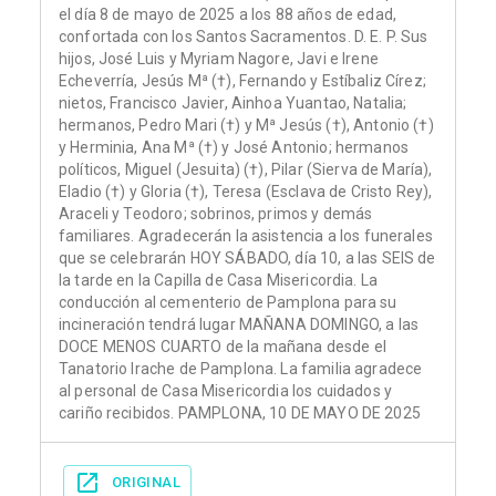
el día 8 de mayo de 2025 a los 88 años de edad,
confortada con los Santos Sacramentos. D. E. P. Sus
hijos, José Luis y Myriam Nagore, Javi e Irene
Echeverría, Jesús Mª (†), Fernando y Estíbaliz Círez;
nietos, Francisco Javier, Ainhoa Yuantao, Natalia;
hermanos, Pedro Mari (†) y Mª Jesús (†), Antonio (†)
y Herminia, Ana Mª (†) y José Antonio; hermanos
políticos, Miguel (Jesuita) (†), Pilar (Sierva de María),
Eladio (†) y Gloria (†), Teresa (Esclava de Cristo Rey),
Araceli y Teodoro; sobrinos, primos y demás
familiares. Agradecerán la asistencia a los funerales
que se celebrarán HOY SÁBADO, día 10, a las SEIS de
la tarde en la Capilla de Casa Misericordia. La
conducción al cementerio de Pamplona para su
incineración tendrá lugar MAÑANA DOMINGO, a las
DOCE MENOS CUARTO de la mañana desde el
Tanatorio Irache de Pamplona. La familia agradece
al personal de Casa Misericordia los cuidados y
cariño recibidos. PAMPLONA, 10 DE MAYO DE 2025
ORIGINAL