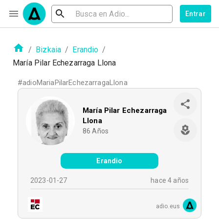
Entrar
/
Bizkaia
/
Erandio
/
María Pilar Echezarraga Llona
#
adioMariaPilarEchezarragaLlona
María Pilar Echezarraga
Llona
86
Años
Erandio
2023-01-27
hace 4 años
adio.eus