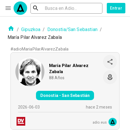
Entrar
/
Gipuzkoa
/
Donostia/San Sebastian
/
María Pilar Alvarez Zabala
#
adioMariaPilarAlvarezZabala
María Pilar Alvarez
Zabala
88
Años
Donostia - San Sebastián
2026-06-03
hace 2 meses
adio.eus