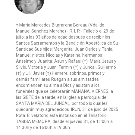
† María Mercedes Biurrarena Bereau (Vda. de
Manuel Sanchez Moreno) - R. I. P. - Falleció el 29 de
julio, a los 93 años de edad después de recibir los
Santos Sacramentos y la Bendición Apostólica de Su
Santidad Sus hijos: Margarita, Juan Carlos y Tania,
Manuel; nietos: Nicolas y Katerina; hermanos:
Anselmo y Juanita; Asun y Rafael (†), María Jesus y
Silvio, Victoria y Juan, Fermin (†) y Juncal, Guillermo
(†) y Lili, Javier (†) Hernere, sobrinos, primos y
demás familiares Ruegan a sus amistades
encomienden su alma a Dios y asistan a los
funerales que se celebrarán MAÑANA, VIERNES, a
las SIETE de la tarde, en la iglesia parroquial de
SANTA MARÍA DEL JUNCAL, por todo lo cual les
quedarán muy agradecidos. IRUN, 31 de julio de 2025
Nota: El velatorio esta instalado en el Tanatorio
TABISA MEMORA, desde el jueves 31, de 11:00h a
14:00h y de 16:00h a 19:00h