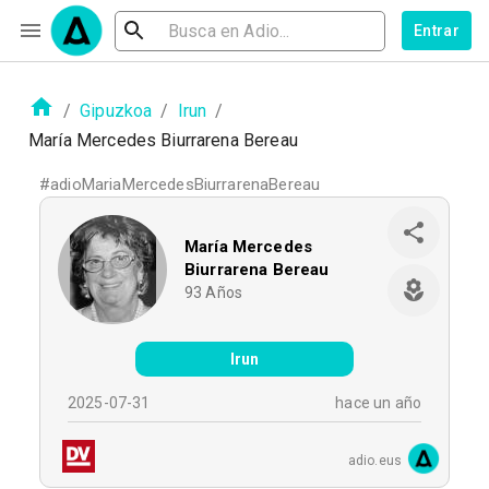
Entrar
/
Gipuzkoa
/
Irun
/
María Mercedes Biurrarena Bereau
#
adioMariaMercedesBiurrarenaBereau
María Mercedes
Biurrarena Bereau
93
Años
Irun
2025-07-31
hace un año
adio.eus