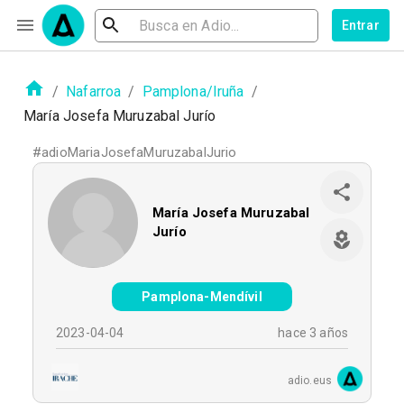
Entrar
/
Nafarroa
/
Pamplona/Iruña
/
María Josefa Muruzabal Jurío
#
adioMariaJosefaMuruzabalJurio
María Josefa Muruzabal
Jurío
Pamplona-Mendívil
2023-04-04
hace 3 años
adio.eus