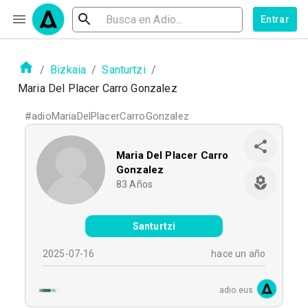
Entrar
/
Bizkaia
/
Santurtzi
/
Maria Del Placer Carro Gonzalez
#
adioMariaDelPlacerCarroGonzalez
Maria Del Placer Carro
Gonzalez
83
Años
Santurtzi
2025-07-16
hace un año
adio.eus