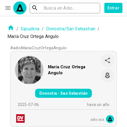
Entrar
/
Gipuzkoa
/
Donostia/San Sebastian
/
María Cruz Ortega Angulo
#
adioMariaCruzOrtegaAngulo
María Cruz Ortega
Angulo
Donostia - San Sebastián
2025-07-06
hace un año
adio.eus