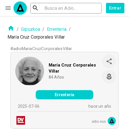
Entrar
/
Gipuzkoa
/
Errenteria
/
María Cruz Corporales Villar
#
adioMariaCruzCorporalesVillar
María Cruz Corporales
Villar
84
Años
Errenteria
2025-07-06
hace un año
adio.eus