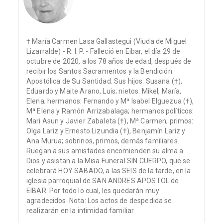
† María Carmen Lasa Gallastegui (Viuda de Miguel
Lizarralde) - R. I. P. - Falleció en Eibar, el día 29 de
octubre de 2020, a los 78 años de edad, después de
recibir los Santos Sacramentos y la Bendición
Apostólica de Su Santidad. Sus hijos: Susana (†),
Eduardo y Maite Arano, Luis; nietos: Mikel, María,
Elena; hermanos: Fernando y Mª Isabel Elguezua (†),
Mª Elena y Ramón Arrizabalaga; hermanos políticos:
Mari Asun y Javier Zabaleta (†), Mª Carmen; primos:
Olga Lariz y Ernesto Lizundia (†), Benjamín Lariz y
Ana Murua; sobrinos, primos, demás familiares.
Ruegan a sus amistades encomienden su alma a
Dios y asistan a la Misa Funeral SIN CUERPO, que se
celebrará HOY SABADO, a las SEIS de la tarde, en la
iglesia parroquial de SAN ANDRES APOSTOL de
EIBAR. Por todo lo cual, les quedarán muy
agradecidos. Nota: Los actos de despedida se
realizarán en la intimidad familiar.