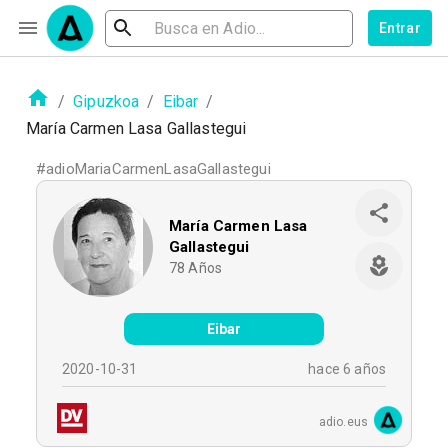
Entrar
/
Gipuzkoa
/
Eibar
/
María Carmen Lasa Gallastegui
#
adioMariaCarmenLasaGallastegui
María Carmen Lasa
Gallastegui
78
Años
Eibar
2020-10-31
hace 6 años
adio.eus