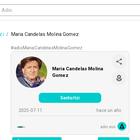
zi
/
Maria Candelas Molina Gomez
#
adioMariaCandelasMolinaGomez
Maria Candelas Molina
Gomez
Santurtzi
2025-07-11
hace un año
adio.eus