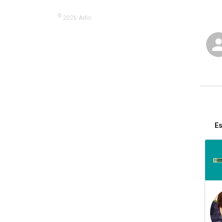
©
2026
Adio.
Es