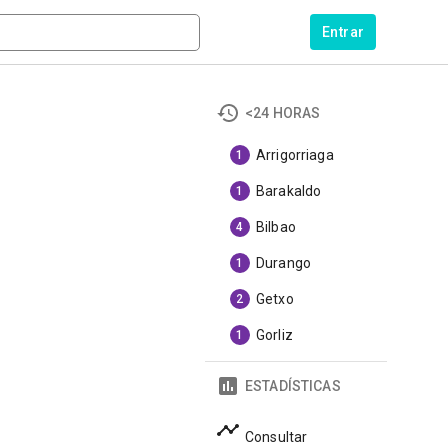
Entrar
<24 HORAS
Arrigorriaga
1
Barakaldo
1
Bilbao
4
Durango
1
Getxo
2
Gorliz
1
ESTADÍSTICAS
Consultar