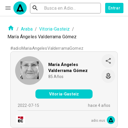
Entrar
/
Araba
/
Vitoria-Gasteiz
/
María Ángeles Valderrama Gómez
#
adioMariaAngelesValderramaGomez
María Ángeles
Valderrama Gómez
85
Años
Vitoria-Gasteiz
2022-07-15
hace 4 años
adio.eus