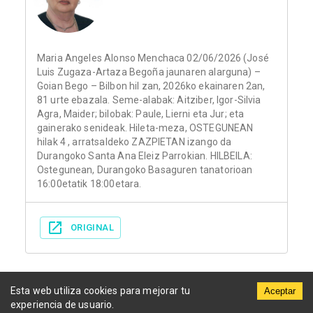
Maria Angeles Alonso Menchaca 02/06/2026 (José
Luis Zugaza-Artaza Begoña jaunaren alarguna) –
Goian Bego – Bilbon hil zan, 2026ko ekainaren 2an,
81 urte ebazala. Seme-alabak: Aitziber, Igor-Silvia
Agra, Maider; bilobak: Paule, Lierni eta Jur; eta
gainerako senideak. Hileta-meza, OSTEGUNEAN
hilak 4 , arratsaldeko ZAZPIETAN izango da
Durangoko Santa Ana Eleiz Parrokian. HILBEILA:
Ostegunean, Durangoko Basaguren tanatorioan
16:00etatik 18:00etara.
ORIGINAL
Esta web utiliza cookies para mejorar tu
Aceptar
experiencia de usuario.
Municipios
Funerarias
Periódicos