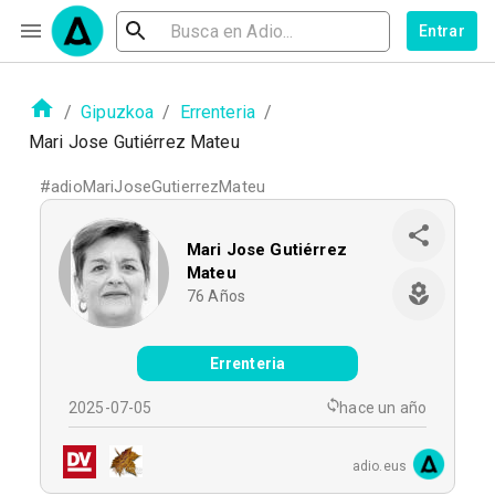
Entrar
/
Gipuzkoa
/
Errenteria
/
Mari Jose Gutiérrez Mateu
#
adioMariJoseGutierrezMateu
Mari Jose Gutiérrez
Mateu
76
Años
Errenteria
2025-07-05
hace un año
adio.eus