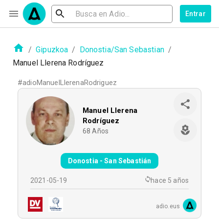
Entrar
/
Gipuzkoa
/
Donostia/San Sebastian
/
Manuel Llerena Rodríguez
#
adioManuelLlerenaRodriguez
Manuel Llerena
Rodríguez
68
Años
Donostia - San Sebastián
2021-05-19
hace 5 años
adio.eus