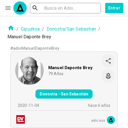
Entrar
/
Gipuzkoa
/
Donostia/San Sebastian
/
Manuel Daponte Brey
#
adioManuelDaponteBrey
Manuel Daponte Brey
79
Años
Donostia - San Sebastián
2020-11-04
hace 6 años
adio.eus