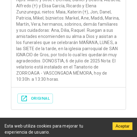
Alfredo (†) y Elisa García, Ricardo y Elena
Zunzunegui; nietos: Maia, Katerin (†), Jon, Danel,
Patricia, Mikel; biznietos: Markel, Ane, Maddi, Marina,
Martín, Vera; hermanos, sobrinos, demás familiares
y sus cuidadoras: Ana, Dilia, Raquel. Ruegan a sus
amistades encomienden su alma a Dios y asistan a
los funerales que se celebrarán MAÑANA, LUNES, a
las SIETE de la tarde, en la iglesia parroquial de SAN
IGNACIO de Gros, por todo lo cual les quedarán muy
agradecidos. DONOSTIA, 6 de julio de 2025 Nota: El
velatorio está instalado en el Tanatorio de
ZORROAGA - VASCONGADA MÉMORA, hoy de
10:30h. a 13:30 horas.
ORIGINAL
Esta web utiliza cookies para mejorar tu
Aceptar
experiencia de usuario.
Municipios
Funerarias
Periódicos