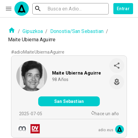
Entrar
/
Gipuzkoa
/
Donostia/San Sebastian
/
Maite Ubierna Aguirre
#
adioMaiteUbiernaAguirre
Maite Ubierna Aguirre
98
Años
San Sebastian
2025-07-05
hace un año
adio.eus